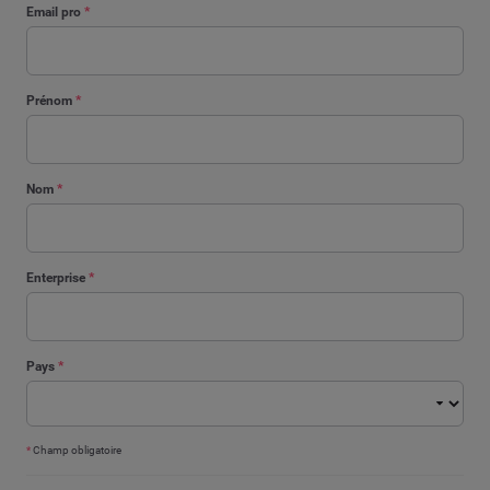
Email pro
*
Prénom
*
Nom
*
Enterprise
*
Pays
*
*
Champ obligatoire