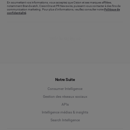
En soumettant vos informations, vous acceptez que Cision et ses marques affiliées,
notamment Brandwatch, CisionOne et PR Newswire, puissent vous contacter à des fins de
communication marketing. Pour plus d'informations, veuillez consulter notre
Politique de
confidentialité
.
Voir le replay →
Notre Suite
Consumer Intelligence
Gestion des réseaux sociaux
APIs
Intelligence médias & insights
Search Intelligence