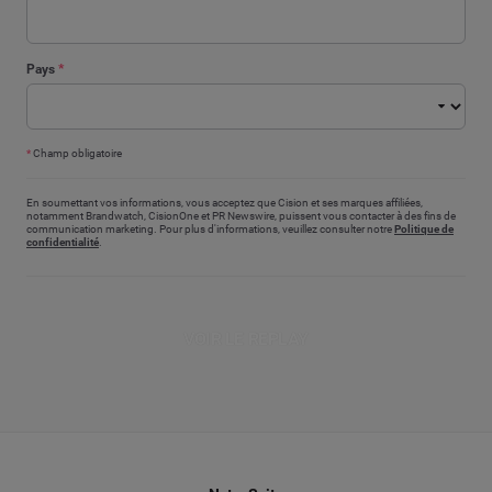
Pays
*
*
Champ obligatoire
En soumettant vos informations, vous acceptez que Cision et ses marques affiliées,
notamment Brandwatch, CisionOne et PR Newswire, puissent vous contacter à des fins de
communication marketing. Pour plus d'informations, veuillez consulter notre
Politique de
confidentialité
.
VOIR LE REPLAY