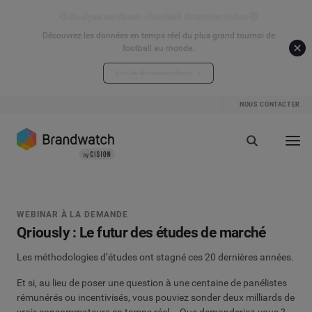
⚽ Analyse en direct - Football Attention Index ⚽
Découvrez les données en temps réel du plus grand tournoi de
football au monde.
Voir les données en direct
NOUS CONTACTER
WEBINAR À LA DEMANDE
Qriously : Le futur des études de marché
Les méthodologies d’études ont stagné ces 20 dernières années.
Et si, au lieu de poser une question à une centaine de panélistes
rémunérés ou incentivisés, vous pouviez sonder deux milliards de
vrais
consommateurs en temps réel – Que demanderiez-vous ?