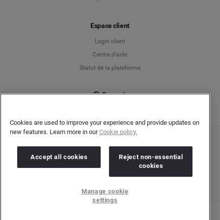
Español
Espace client
Français
Login client
Italiano
Centre d’aide
Statut de la plateforme
Français
Cookies are used to improve your experience and provide updates on
new features. Learn more in our
Cookie policy.
Copyright © 2026 Brandwatch. Tous droits réservés. Cision Group Ltd, 7th Floor, 5
Churchill Place, Canary Wharf, London, E14 5HU
Accept all cookies
Reject non-essential
Company number: 03898053 | N° TVA Intracommunautaire : GB 754 750 710
cookies
Manage cookie
settings