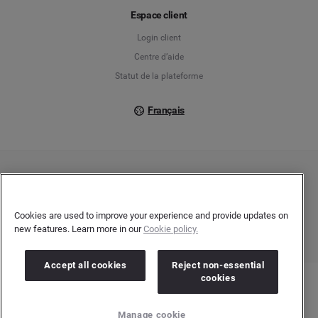
Français
Espace client
Login client
Italiano
Centre d’aide
Statut de la plateforme
Français
Copyright © 2026 Brandwatch. Tous droits réservés. Cision Group Ltd, 7th Floor, 5
Churchill Place, Canary Wharf, London, E14 5HU
Company number: 03898053 | N° TVA Intracommunautaire : GB 754 750 710
Cookies are used to improve your experience and provide updates on
new features. Learn more in our
Cookie policy.
Accept all cookies
Reject non-essential
cookies
Manage cookie