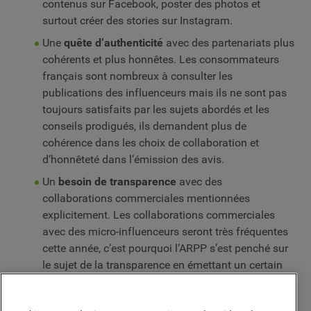
contenus sur Facebook, poster des photos et
surtout créer des stories sur Instagram.
Une
quête d’authenticité
avec des partenariats plus
cohérents et plus honnêtes. Les consommateurs
français sont nombreux à consulter les
publications des influenceurs mais ils ne sont pas
toujours satisfaits par les sujets abordés et les
conseils prodigués, ils demandent plus de
cohérence dans les choix de collaboration et
d’honnêteté dans l’émission des avis.
Un
besoin de transparence
avec des
collaborations commerciales mentionnées
explicitement. Les collaborations commerciales
avec des micro-influenceurs seront très fréquentes
cette année, c’est pourquoi l’ARPP s’est penché sur
le sujet de la transparence en émettant un certain
nombre de recommandations. Il est important de
les porter à la connaissance du public en