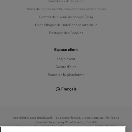
Conditions d’utilisation
Deutsch
Merci de ne pas vendre mes données personnelles
Contrat de niveau de service (SLA)
English
Code éthique de l'intelligence artificielle
Politique des Cookies
Español
Français
Espace client
Login client
Italiano
Centre d’aide
Statut de la plateforme
Français
Copyright © 2026 Brandwatch. Tous droits réservés. Cision Group Ltd, 7th Floor, 5
Churchill Place, Canary Wharf, London, E14 5HU
Company number: 03898053 | N° TVA Intracommunautaire : GB 754 750 710