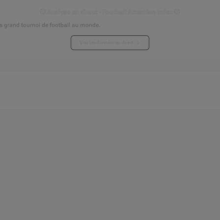
⚽ Analyse en direct - Football Attention Index ⚽
s grand tournoi de football au monde.
Voir les données en direct