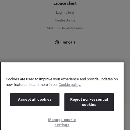
Français
Espace client
Login client
Italiano
Centre d’aide
Statut de la plateforme
Français
Copyright © 2026 Brandwatch. Tous droits réservés. Cision Group Ltd, 7th Floor, 5
Churchill Place, Canary Wharf, London, E14 5HU
Cookies are used to improve your experience and provide updates on
Company number: 03898053 | N° TVA Intracommunautaire : GB 754 750 710
new features. Learn more in our
Cookie policy.
Accept all cookies
Reject non-essential
cookies
Manage cookie
settings