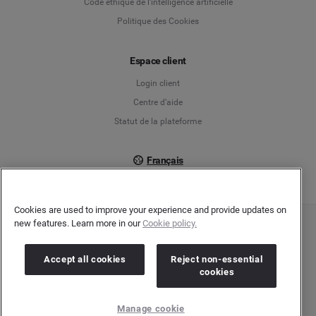
Code éthique de l'intelligence artificielle
Politique des Cookies
Español
Espace client
Français
Login client
Italiano
Centre d’aide
Statut de la plateforme
Français
Cookies are used to improve your experience and provide updates on
new features. Learn more in our
Cookie policy.
Copyright © 2026 Brandwatch. Tous droits réservés. Cision Group Ltd, 7th Floor, 5
Churchill Place, Canary Wharf, London, E14 5HU
Company number: 03898053 | N° TVA Intracommunautaire : GB 754 750 710
Accept all cookies
Reject non-essential
cookies
Manage cookie