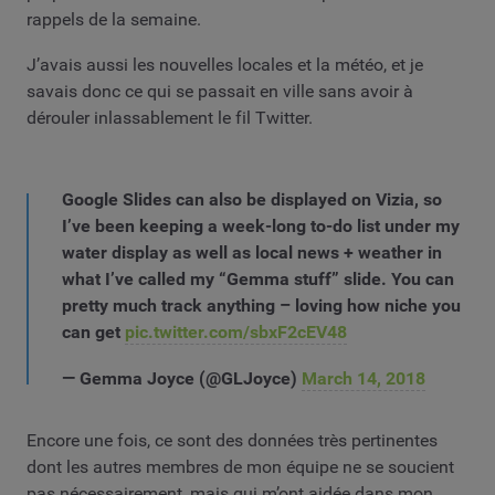
rappels de la semaine.
J’avais aussi les nouvelles locales et la météo, et je
savais donc ce qui se passait en ville sans avoir à
dérouler inlassablement le fil Twitter.
Google Slides can also be displayed on Vizia, so
I’ve been keeping a week-long to-do list under my
water display as well as local news + weather in
what I’ve called my “Gemma stuff” slide. You can
pretty much track anything – loving how niche you
can get
pic.twitter.com/sbxF2cEV48
— Gemma Joyce (@GLJoyce)
March 14, 2018
Encore une fois, ce sont des données très pertinentes
dont les autres membres de mon équipe ne se soucient
pas nécessairement, mais qui m’ont aidée dans mon