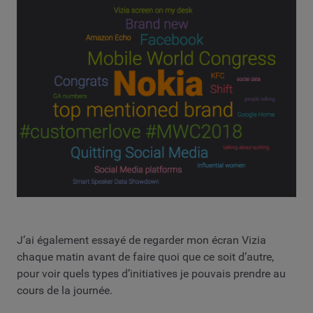
J’ai également essayé de regarder mon écran Vizia
chaque matin avant de faire quoi que ce soit d’autre,
pour voir quels types d’initiatives je pouvais prendre au
cours de la journée.