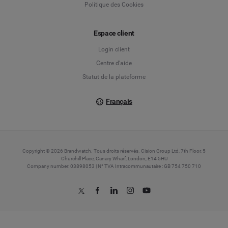
Politique des Cookies
Español
Français
Espace client
Login client
Italiano
Centre d’aide
Statut de la plateforme
Français
Copyright © 2026 Brandwatch. Tous droits réservés. Cision Group Ltd, 7th Floor, 5
Churchill Place, Canary Wharf, London, E14 5HU
Company number: 03898053 | N° TVA Intracommunautaire : GB 754 750 710