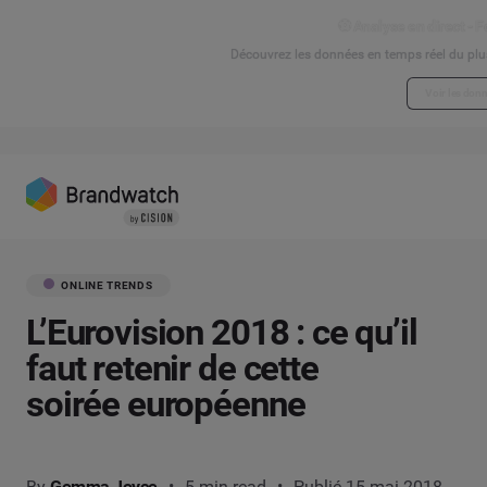
⚽ Analyse en direct - F
Découvrez les données en temps réel du plu
Voir les donn
ONLINE TRENDS
L’Eurovision 2018 : ce qu’il
faut retenir de cette
soirée européenne
By
Gemma Joyce
5 min read
Publié 15 mai 2018