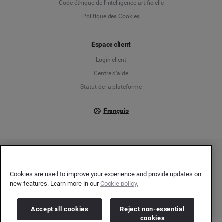
Code éthique de l'intelligence artificielle
Politique des Cookies
Español
Français
Espace client
Login client
Italiano
Centre d’aide
Statut de la plateforme
Français
Copyright © 2026 Brandwatch. Tous droits réservés. Cision Group Ltd, 7th Floor, 5
Churchill Place, Canary Wharf, London, E14 5HU
Cookies are used to improve your experience and provide updates on
Company number: 03898053 | N° TVA Intracommunautaire : GB 754 750 710
new features. Learn more in our
Cookie policy.
Accept all cookies
Reject non-essential
cookies