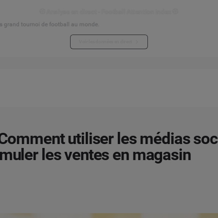
⚽ Analyse en direct - Football Attention Index ⚽
s grand tournoi de football au monde.
Voir les données en direct
: Comment utiliser les médias so
imuler les ventes en magasin