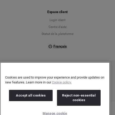
Français
Espace client
Login client
Italiano
Centre d’aide
Statut de la plateforme
Français
Copyright © 2026 Brandwatch. Tous droits réservés. Cision Group Ltd, 7th Floor, 5
Churchill Place, Canary Wharf, London, E14 5HU
Cookies are used to improve your experience and provide updates on
Company number: 03898053 | N° TVA Intracommunautaire : GB 754 750 710
new features. Learn more in our
Cookie policy.
Accept all cookies
Reject non-essential
cookies
Manage cookie