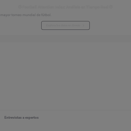
⚽ Football Attention Index: Análisis en Tiempo Real ⚽
l mayor torneo mundial de fútbol.
Explora los datos en directo
Entrevistas a expertos