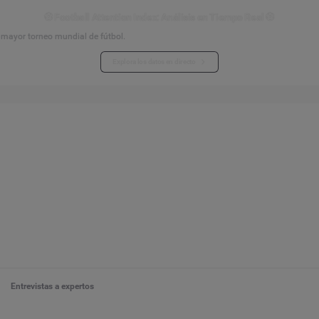
⚽ Football Attention Index: Análisis en Tiempo Real ⚽
l mayor torneo mundial de fútbol.
Explora los datos en directo
Entrevistas a expertos