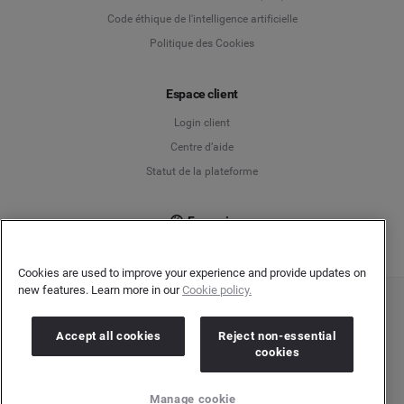
English
Code éthique de l'intelligence artificielle
Politique des Cookies
Español
Espace client
Français
Login client
Italiano
Centre d’aide
Statut de la plateforme
Français
Cookies are used to improve your experience and provide updates on
new features. Learn more in our
Cookie policy.
Copyright © 2026 Brandwatch. Tous droits réservés. Cision Group Ltd, 7th Floor, 5
Churchill Place, Canary Wharf, London, E14 5HU
Accept all cookies
Reject non-essential
Company number: 03898053 | N° TVA Intracommunautaire : GB 754 750 710
cookies
Manage cookie