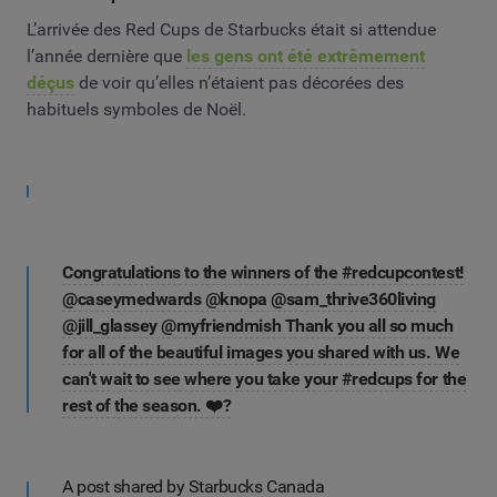
L’arrivée des Red Cups de Starbucks était si attendue
l’année dernière que
les gens ont été extrêmement
déçus
de voir qu’elles n’étaient pas décorées des
habituels symboles de Noël.
Congratulations to the winners of the #redcupcontest!
@caseymedwards @knopa @sam_thrive360living
@jill_glassey @myfriendmish Thank you all so much
for all of the beautiful images you shared with us. We
can't wait to see where you take your #redcups for the
rest of the season. ❤️?
A post shared by Starbucks Canada