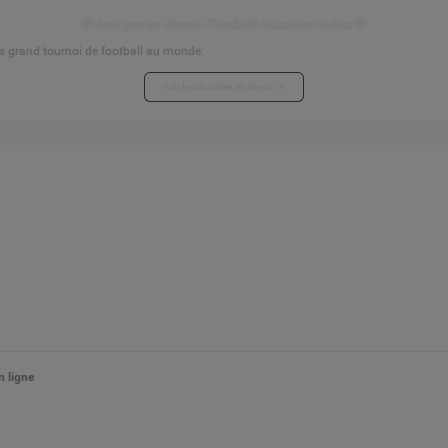
⚽ Analyse en direct - Football Attention Index ⚽
s grand tournoi de football au monde.
Voir les données en direct
 ligne