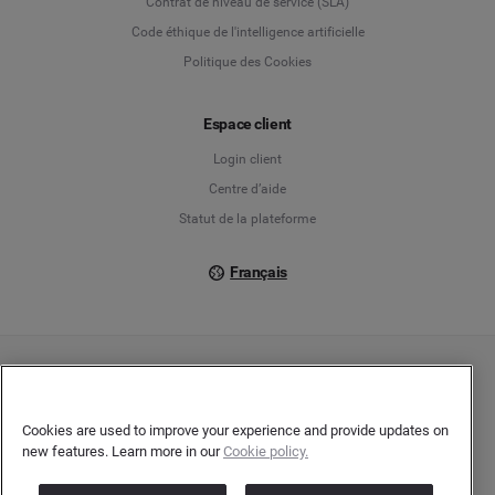
Contrat de niveau de service (SLA)
English
Code éthique de l'intelligence artificielle
Politique des Cookies
Español
Français
Espace client
Login client
Italiano
Centre d’aide
Statut de la plateforme
Français
Copyright © 2026 Brandwatch. Tous droits réservés. Cision Group Ltd, 7th Floor, 5
Churchill Place, Canary Wharf, London, E14 5HU
Company number: 03898053 | N° TVA Intracommunautaire : GB 754 750 710
Cookies are used to improve your experience and provide updates on
new features. Learn more in our
Cookie policy.