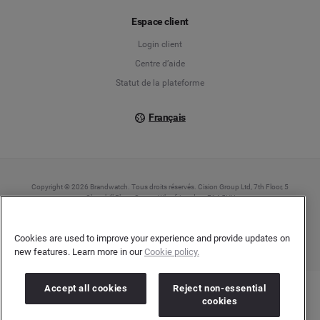
Français
Espace client
Login client
Italiano
Centre d’aide
Statut de la plateforme
Français
Copyright © 2026 Brandwatch. Tous droits réservés. Cision Group Ltd, 7th Floor, 5
Churchill Place, Canary Wharf, London, E14 5HU
Company number: 03898053 | N° TVA Intracommunautaire : GB 754 750 710
Cookies are used to improve your experience and provide updates on
new features. Learn more in our
Cookie policy.
Accept all cookies
Reject non-essential
cookies