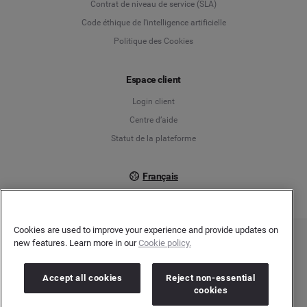
Contrat de niveau de service (SLA)
English
Code éthique de l'intelligence artificielle
Politique des Cookies
Español
Espace client
Français
Login client
Italiano
Centre d’aide
Statut de la plateforme
Français
Cookies are used to improve your experience and provide updates on
new features. Learn more in our
Cookie policy.
Copyright © 2026 Brandwatch. Tous droits réservés. Cision Group Ltd, 7th Floor, 5
Churchill Place, Canary Wharf, London, E14 5HU
Company number: 03898053 | N° TVA Intracommunautaire : GB 754 750 710
Accept all cookies
Reject non-essential
cookies