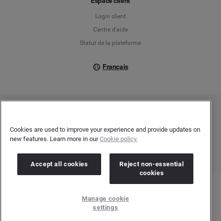
Espace client
Login client
Italiano
Centre d’aide
Statut de la plateforme
Français
Copyright © 2026 Brandwatch. Tous droits réservés. Cision Group Ltd, 7th Floor, 5
Churchill Place, Canary Wharf, London, E14 5HU
Cookies are used to improve your experience and provide updates on
Company number: 03898053 | N° TVA Intracommunautaire : GB 754 750 710
new features. Learn more in our
Cookie policy.
Accept all cookies
Reject non-essential
cookies
Manage cookie
settings