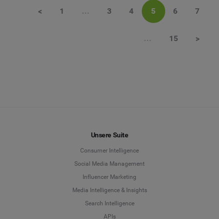
<
1
…
3
4
5
6
7
…
15
>
Unsere Suite
Consumer Intelligence
Social Media Management
Influencer Marketing
Media Intelligence & Insights
Search Intelligence
APIs