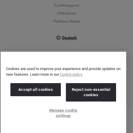
Kundensupport
Italiano
Hilfe-Center
Plattform Status
Deutsch
Cookies are used to improve your experience and provide updates on
Copyright © 2026 Brandwatch. Alle Rechte vorbehalten. De-Saint-Exupéry-Straße 10,
60549 Frankfurt/Main
new features. Learn more in our
Cookie policy.
Registergericht: Amtsgericht Frankfurt am Main | Registernummer: HRB 138083 |
Umsatzsteuer-Identifikationsnummer: DE278408482
Accept all cookies
Reject non-essential
cookies
Manage cookie
settings