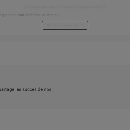
⚽ Analyse en direct - Football Attention Index ⚽
s grand tournoi de football au monde.
Voir les données en direct
partage les succès de nos