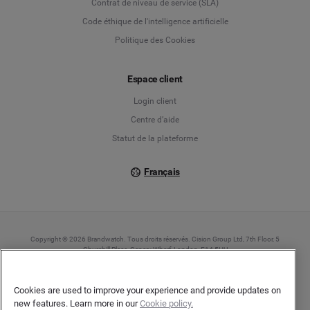
Contrat de niveau de service (SLA)
English
Code éthique de l'intelligence artificielle
Politique des Cookies
Español
Français
Espace client
Login client
Italiano
Centre d’aide
Statut de la plateforme
Français
Copyright © 2026 Brandwatch. Tous droits réservés. Cision Group Ltd, 7th Floor, 5
Churchill Place, Canary Wharf, London, E14 5HU
Company number: 03898053 | N° TVA Intracommunautaire : GB 754 750 710
Cookies are used to improve your experience and provide updates on
new features. Learn more in our
Cookie policy.