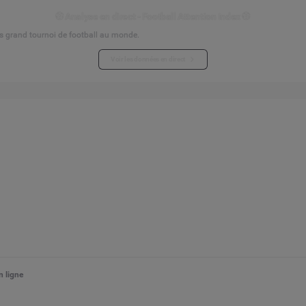
⚽ Analyse en direct - Football Attention Index ⚽
s grand tournoi de football au monde.
Voir les données en direct
 ligne