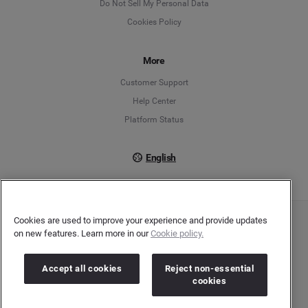
Do Not Sell My Personal Data
Cookies Policy
Español
More
Français
Customer Support
Italiano
Help Center
Platform Status
English
Cookies are used to improve your experience and provide updates
Copyright © 2026 Brandwatch. All Rights Reserved. Cision Group Ltd, 7th Floor, 5 Churchill
on new features. Learn more in our
Cookie policy.
Place, Canary Wharf, London, E14 5HU
Company number: 03898053 | VAT number: 754 750 710
Accept all cookies
Reject non-essential
cookies