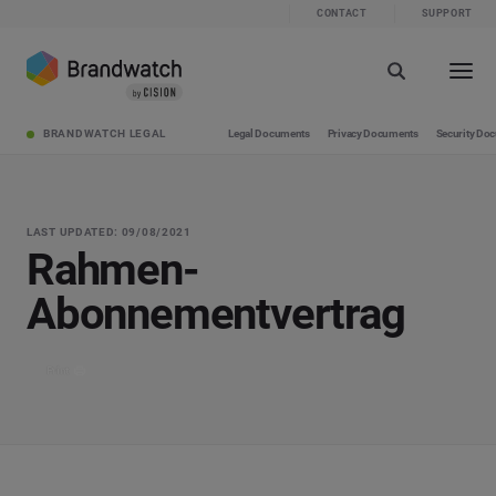
CONTACT
SUPPORT
BRANDWATCH LEGAL
Legal Documents
Privacy Documents
Security Do
LAST UPDATED: 09/08/2021
Rahmen-
Abonnementvertrag
Print